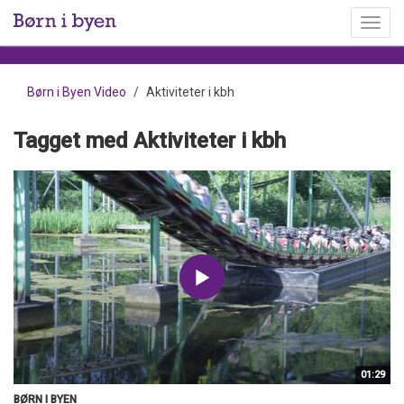
Toggl
menu
Børn i Byen Video
Aktiviteter i kbh
Tagget med Aktiviteter i kbh
01:29
BØRN I BYEN