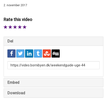
2. november 2017
Rate this video
1 STAR
2 STAR
3 STAR
4 STAR
5 STAR
Del
URL
to
share
Embed
Download