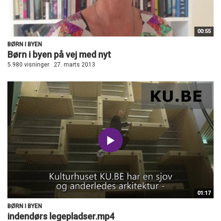
00:55
BØRN I BYEN
Børn i byen på vej med nyt
5.980 visninger
27. marts 2013
01:17
BØRN I BYEN
indendørs legepladser.mp4