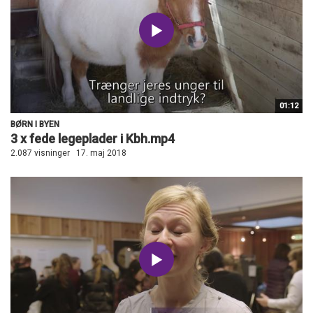
01:12
BØRN I BYEN
3 x fede legeplader i Kbh.mp4
2.087 visninger
17. maj 2018