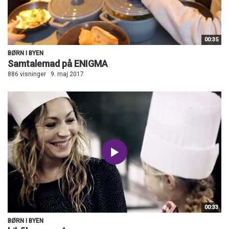
00:35
BØRN I BYEN
Samtalemad på ENIGMA
886 visninger
9. maj 2017
00:33
BØRN I BYEN