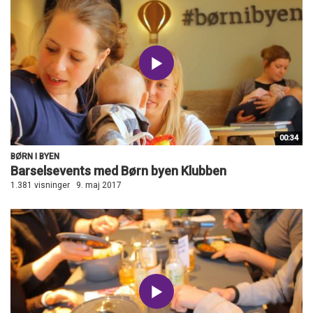
00:34
BØRN I BYEN
Barselsevents med Børn byen Klubben
1.381 visninger
9. maj 2017