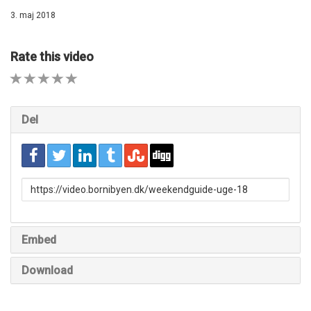
3. maj 2018
Rate this video
1 STAR
2 STAR
3 STAR
4 STAR
5 STAR
Del
URL
to
share
Embed
Download