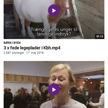
01:12
BØRN I BYEN
3 x fede legeplader i Kbh.mp4
2.087 visninger
17. maj 2018