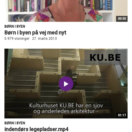
00:55
BØRN I BYEN
Børn i byen på vej med nyt
5.979 visninger
27. marts 2013
01:17
BØRN I BYEN
indendørs legepladser.mp4