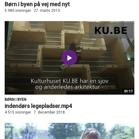
Børn i byen på vej med nyt
5.980 visninger
27. marts 2013
01:17
BØRN I BYEN
indendørs legepladser.mp4
4.515 visninger
7. december 2018