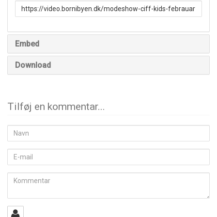
URL
to
share
Embed
Download
Tilføj en kommentar...
Navn
E-
mail
Kommentar