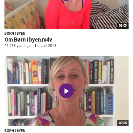
01:03
BØRN I BYEN
Om Børn i byen.m4v
25.933 visninger
14. april 2013
00:55
BØRN I BYEN