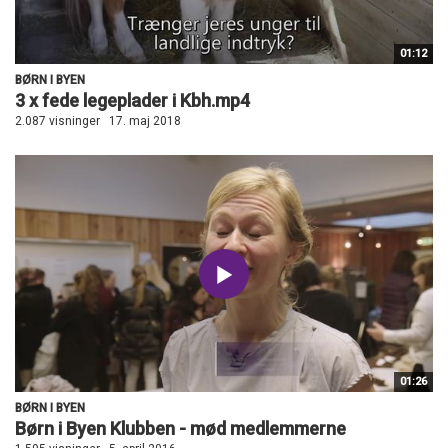
01:12
BØRN I BYEN
3 x fede legeplader i Kbh.mp4
2.087 visninger
17. maj 2018
01:26
BØRN I BYEN
Børn i Byen Klubben - mød medlemmerne