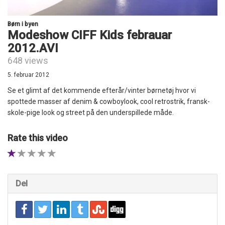
Børn i byen
Modeshow CIFF Kids febrauar
2012.AVI
648 views
5. februar 2012
Se et glimt af det kommende efterår/vinter børnetøj hvor vi
spottede masser af denim & cowboylook, cool retrostrik, fransk-
skole-pige look og street på den underspillede måde.
Rate this video
1 STAR
2 STAR
3 STAR
4 STAR
5 STAR
Del