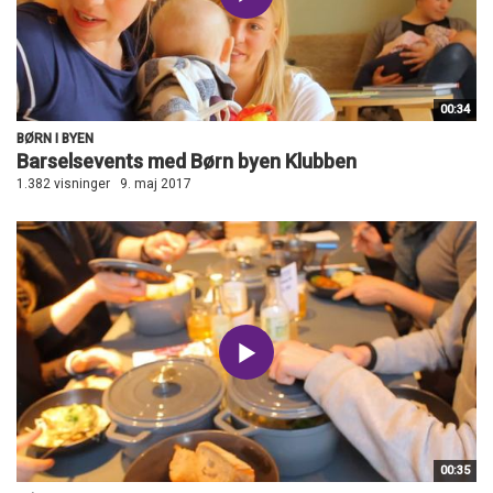
00:34
BØRN I BYEN
Barselsevents med Børn byen Klubben
1.382 visninger
9. maj 2017
00:35