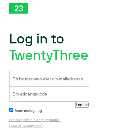
Log in to
TwentyThree
Gem indlogning
Har du glemt din adgangskode?
Hvad er TwentyThree?