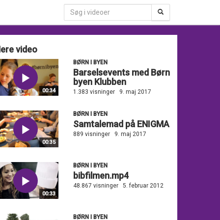
ere video
BØRN I BYEN
Barselsevents med Børn
byen Klubben
00:34
1.383 visninger
9. maj 2017
BØRN I BYEN
Samtalemad på ENIGMA
889 visninger
9. maj 2017
00:35
BØRN I BYEN
bibfilmen.mp4
48.867 visninger
5. februar 2012
00:33
BØRN I BYEN