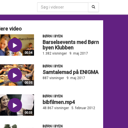
ere video
BØRN I BYEN
Barselsevents med Børn
byen Klubben
00:34
1.382 visninger
9. maj 2017
BØRN I BYEN
Samtalemad på ENIGMA
887 visninger
9. maj 2017
00:35
BØRN I BYEN
bibfilmen.mp4
48.867 visninger
5. februar 2012
00:33
BØRN I BYEN