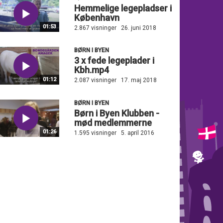
Hemmelige legepladser i
København
01:53
2.867 visninger
26. juni 2018
BØRN I BYEN
3 x fede legeplader i
Kbh.mp4
01:12
2.087 visninger
17. maj 2018
BØRN I BYEN
Børn i Byen Klubben -
mød medlemmerne
01:26
1.595 visninger
5. april 2016