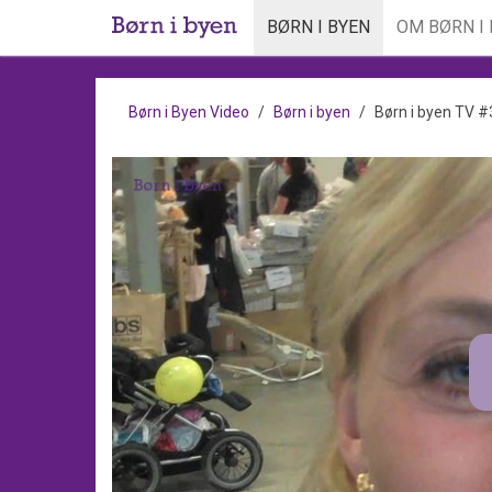
BØRN I BYEN
OM BØRN I
Børn i Byen Video
Børn i byen
Børn i byen TV #