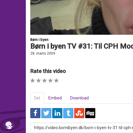
Børn i byen
Børn i byen TV #31: Til CPH Mo
28. marts 2009
Rate this video
1 STAR
2 STAR
3 STAR
4 STAR
5 STAR
Del
Embed
Download
URL
to