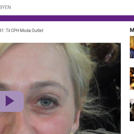
 BYEN
M
31: Til CPH Moda Outlet