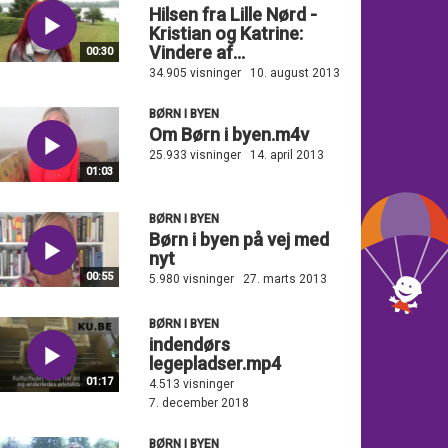
Hilsen fra Lille Nørd -
Kristian og Katrine:
Vindere af...
00:30
34.905 visninger
10. august 2013
BØRN I BYEN
Om Børn i byen.m4v
25.933 visninger
14. april 2013
01:03
BØRN I BYEN
Børn i byen på vej med
nyt
00:55
5.980 visninger
27. marts 2013
BØRN I BYEN
indendørs
legepladser.mp4
01:17
4.513 visninger
7. december 2018
BØRN I BYEN